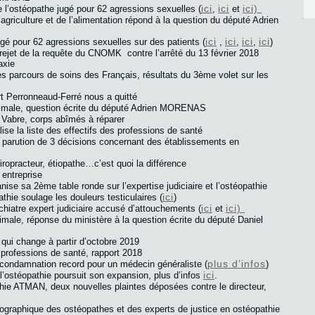
ici
ici
ici)
 l’ostéopathe jugé pour 62 agressions sexuelles (
,
et
’agriculture et de l’alimentation répond à la question du député Adrien
ici
ici
ici
ici
gé pour 62 agressions sexuelles sur des patients (
,
,
,
)
 rejet de la requête du CNOMK contre l’arrêté du 13 février 2018
axie
es parcours de soins des Français, résultats du 3ème volet sur les
t Perronneaud-Ferré nous a quitté
nimale, question écrite du député Adrien MORENAS
 Vabre, corps abîmés à réparer
se la liste des effectifs des professions de santé
el, parution de 3 décisions concernant des établissements en
iropracteur, étiopathe…c’est quoi la différence
 entreprise
ise sa 2ème table ronde sur l’expertise judiciaire et l’ostéopathie
ici
thie soulage les douleurs testiculaires (
)
ici
ici)
chiatre expert judiciaire accusé d’attouchements (
et
imale, réponse du ministère à la question écrite du député Daniel
 qui change à partir d’octobre 2019
s professions de santé, rapport 2018
plus d’infos
 condamnation record pour un médecin généraliste (
)
ici
l’ostéopathie poursuit son expansion, plus d’infos
.
thie ATMAN, deux nouvelles plaintes déposées contre le directeur,
graphique des ostéopathes et des experts de justice en ostéopathie