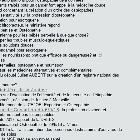
 autorisations pour l’ostéopathie déjà données
ients traités pour un cancer font appel à la médecine douce
 concernant la création d’un ordre des ostéopathes
sentativité sur la profession d’ostéopathe
tion pour escroquerie
 chiropracteur, le ministère répond
pertise et Ostéopathie
ânienne pour les bébés sert-elle à quelque chose?
ciper les troubles musculo-squelettiques
es solutions douces
condamné pour escroquerie
ici
 les nourrissons: pratique efficace ou dangereuse? et
iss
ernelles: ostéopathie et nourrisson
ur les médecines alternatives et complémentaires
u député Julien AUBERT sur la création d’un registre national des
a marche?
istère de la Justice
 sur l’évaluation de l’efficacité et de la sécurité de l’étiopathie
procès, décision de Justice à Marseille.
ble ronde de la CEJOE: Expertise et Ostéopathie
our de Cassation du 6/9/18
: la profession d’avocat et
perts ne sont pas incompatibles.
nté 2017, rapport de la DREES
udiciaire et Ostéopathie, le 29/9/18 à Nîmes
018 relatif à l’information des personnes destinataires d’activités de
u de soins
, la MSP précise son projet santé