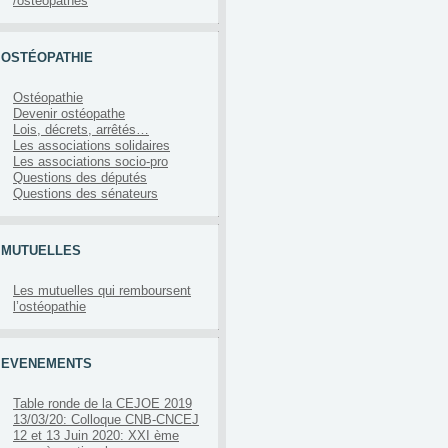
/ostéopathes
OSTÉOPATHIE
Ostéopathie
Devenir ostéopathe
Lois, décrets, arrêtés…
Les associations solidaires
Les associations socio-pro
Questions des députés
Questions des sénateurs
MUTUELLES
Les mutuelles qui remboursent
l’ostéopathie
EVENEMENTS
Table ronde de la CEJOE 2019
13/03/20: Colloque CNB-CNCEJ
12 et 13 Juin 2020: XXI ème