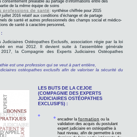
 au consentement préalable au partage d’informations entre des
partie de la même équipe de soins
es professions de santé
: synthèse chiffrée pour 2015
 juillet 2016 relatif aux conditions d’échange et de partage
nnels de santé et autres professionnels des champs social et médico-
ations de santé à caractère personneL
:
udiciaires Ostéopathes Exclusifs, association régie par la loi
réé en mai 2012. Il devient suite à l’assemblée générale
e 2017, la Compagnie des Experts Judiciaires Ostéopathes
hie est une profession qui se veut à part entière,
ciaires ostéopathes exclusifs afin de valoriser la sécurité du
LES BUTS DE LA CEJOE
(COMPAGNIE DES EXPERTS
JUDICIAIRES OSTÉOPATHES
EXCLUSIFS) :
formation
encadrer la
ou la
validation des acquis du postulant
expert judiciaire en ostéopathie à
haut niveau, afin de permettre à ces