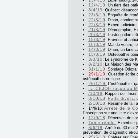
15/4/19
: Luxembourg, 140
12/4/19
: Un tiers des pat
8/4/19
: Québec: désaccord
23/3/19
: Enquête de repré
22/3/19
: Dinan, condamna
22/3/19
: Expert judiciaire
21/3/19
: Démographie, Ex
20/3/19
: L’ostéopathie cr
18/3/19
: Prévenir et anti
18/3/19
: Mal de ventre, l
14/3/19
: Dinan, un kiné 
13/3/19
: Ostéopathie pour
3/3/19
: Le syndrome de K
8/2/19
: La Maison des Mat
31/1/19
: Sondage Odoxa s
29/1/19:
Question écrite d
ostéopathes en ligne
26/1/19:
L’ostéopathie, ç
La CEJOE reçue au Min
/10/18
: Rapport de l’Inserm
8/10/18
Faits divers
:
, 
2/10/18
: Résumé de la Ta
Arrêté de la C
14/9/18:
l’inscription sur une liste d’ex
12/9/18
: Dépenses de sa
Table ronde:
Expertise j
8/6/18
: Arrêté du 30 mai 2
prévention, de diagnostic et/o
25/5/18
: Châtres sur Cher