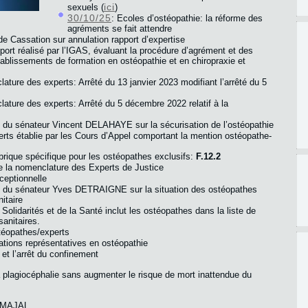
ici
sexuels (
)
30/10/25
: Ecoles d’ostéopathie: la réforme des
agréments se fait attendre
de Cassation sur annulation rapport d’expertise
pport réalisé par l’IGAS, évaluant la procédure d’agrément et des
tablissements de formation en ostéopathie et en chiropraxie et
ature des experts: Arrêté du 13 janvier 2023 modifiant l’arrêté du 5
ature des experts: Arrêté du 5 décembre 2022 relatif à la
e du sénateur Vincent DELAHAYE sur la sécurisation de l’ostéopathie
erts établie par les Cours d’Appel comportant la mention ostéopathe-
ubrique spécifique pour les ostéopathes exclusifs:
F.12.2
de la nomenclature des Experts de Justice
ceptionnelle
te du sénateur Yves DETRAIGNE sur la situation des ostéopathes
nitaire
 Solidarités et de la Santé inclut les ostéopathes dans la liste de
anitaires.
téopathes/experts
ations représentatives en ostéopathie
et l’arrêt du confinement
a plagiocéphalie sans augmenter le risque de mort inattendue du
e MAJAL