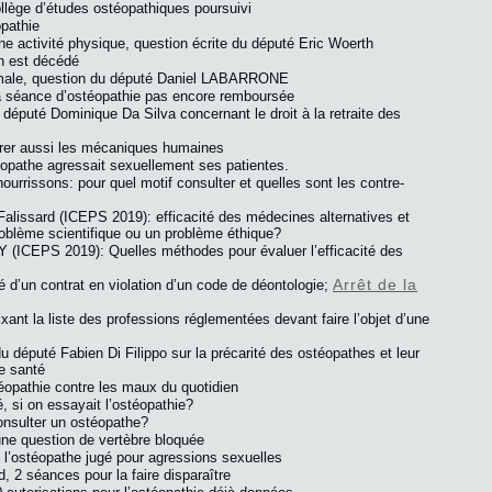
llège d’études ostéopathiques poursuivi
opathie
ne activité physique, question écrite du député Eric Woerth
n est décédé
imale, question du député Daniel LABARRONE
a séance d’ostéopathie pas encore remboursée
 député Dominique Da Silva concernant le droit à la retraite des
rer aussi les mécaniques humaines
téopathe agressait sexuellement ses patientes.
ourrissons: pour quel motif consulter et quelles sont les contre-
Falissard (ICEPS 2019): efficacité des médecines alternatives et
blème scientifique ou un problème éthique?
(ICEPS 2019): Quelles méthodes pour évaluer l’efficacité des
Arrêt de la
té d’un contrat en violation d’un code de déontologie;
ixant la liste des professions réglementées devant faire l’objet d’une
du député Fabien Di Filippo sur la précarité des ostéopathes et leur
e santé
éopathie contre les maux du quotidien
 si on essayait l’ostéopathie?
onsulter un ostéopathe?
 une question de vertèbre bloquée
 l’ostéopathe jugé pour agressions sexuelles
d, 2 séances pour la faire disparaître