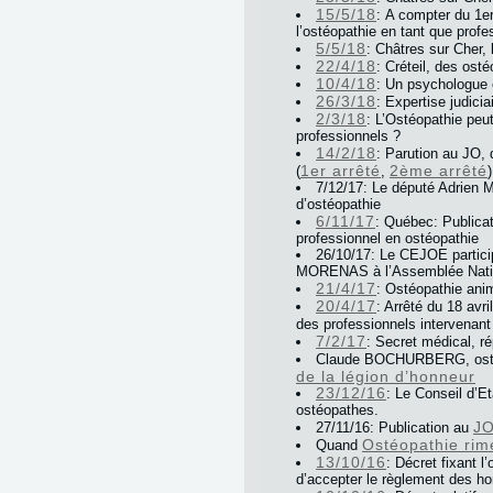
15/5/18
: A compter du 1er
l’ostéopathie en tant que profe
5/5/18
: Châtres sur Cher, 
22/4/18
: Créteil, des os
10/4/18
: Un psychologue 
26/3/18
: Expertise judicia
2/3/18
: L’Ostéopathie peu
professionnels ?
14/2/18
: Parution au JO,
1er arrêté
2ème arrêté
(
,
)
7/12/17: Le député Adrien M
d’ostéopathie
6/11/17
: Québec: Publica
professionnel en ostéopathie
26/10/17: Le CEJOE particip
MORENAS à l’Assemblée Nati
21/4/17
: Ostéopathie ani
20/4/17
: Arrêté du 18 avr
des professionnels intervenan
7/2/17
: Secret médical, r
Claude BOCHURBERG, osté
de la légion d’honneur
23/12/16
: Le Conseil d’Et
ostéopathes.
J
27/11/16: Publication au
Ostéopathie rim
Quand
13/10/16
: Décret fixant l
d’accepter le règlement des ho