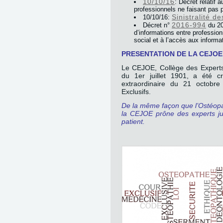
10/10/16
: Décret relatif
professionnels ne faisant pas 
Sinistralité d
10/10/16:
2016-994
Décret n°
du 20
d’informations entre professio
social et à l’accès aux inform
PRESENTATION DE LA CEJOE 
Le CEJOE, Collège des Experts J
du 1er juillet 1901, a été c
extraordinaire du 21 octobr
Exclusifs.
De la même façon que l’Ostéopat
la CEJOE prône des experts judi
patient.