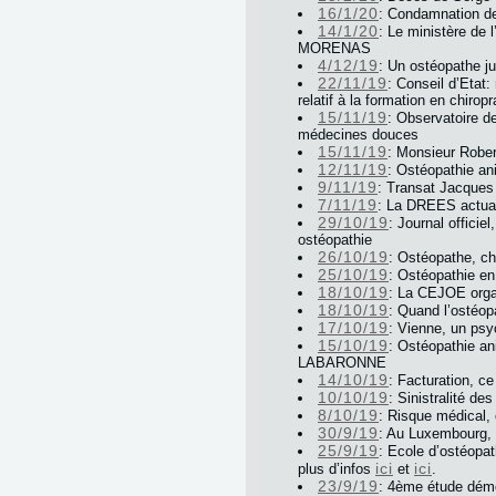
16/1/20
: Condamnation de
14/1/20
: Le ministère de l
MORENAS
4/12/19
: Un ostéopathe ju
22/11/19
: Conseil d’Etat:
relatif à la formation en chiropr
15/11/19
: Observatoire d
médecines douces
15/11/19
: Monsieur Rober
12/11/19
: Ostéopathie a
9/11/19
: Transat Jacques
7/11/19
: La DREES actuali
29/10/19
: Journal offici
ostéopathie
26/10/19
: Ostéopathe, ch
25/10/19
: Ostéopathie en
18/10/19
: La CEJOE organ
18/10/19
: Quand l’ostéopa
17/10/19
: Vienne, un psy
15/10/19
: Ostéopathie an
LABARONNE
14/10/19
: Facturation, ce
10/10/19
: Sinistralité de
8/10/19
: Risque médical,
30/9/19
: Au Luxembourg, 
25/9/19
: Ecole d’ostéopa
ici
ici
plus d’infos
et
.
23/9/19
: 4ème étude démo