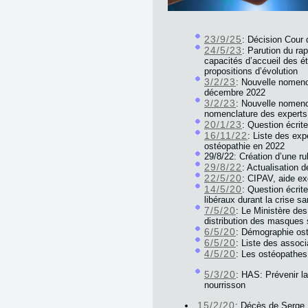
23/9/25
: Décision Cour 
24/5/23
: Parution du ra
capacités d’accueil des é
propositions d’évolution
3/2/23
: Nouvelle nomencl
décembre 2022
3/2/23
: Nouvelle nomencl
nomenclature des experts
20/1/23
: Question écrit
16/11/22
: Liste des exp
ostéopathie en 2022
29/8/22: Création d’une r
29/8/22
: Actualisation 
22/5/20
: CIPAV, aide ex
14/5/20
: Question écri
libéraux durant la crise sa
7/5/20
: Le Ministère des
distribution des masques s
6/5/20
: Démographie os
6/5/20
: Liste des associ
4/5/20
: Les ostéopathes 
5/3/20
: HAS: Prévenir l
nourrisson
15/2/20
: Décès de Serg