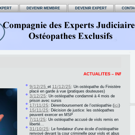
XPERT
DEVENIR MEMBRE
DEVENIR EXPERT
CONTA
ACTUALITES – INFORMATIONS –
9/12/25
11/12/25
et
: Un ostéopathe du Finistère
placé en garde à vue (pratiques douteuses)
3/12/25
: Un ostéopathe condamné à 4 mois de
prison avec sursis
17/11/25
ici
: Déremboursement de l’ostéopathie (
)
15/11/25
: Décision de justice: les ostéopathes
peuvent exercer en MSP
7/11/25
: Un ostéopathe accusé de viols remis en
liberté…
31/10/25
: Le fondateur d’une école d’ostéopathie
renvoyé devant la cour criminelle pour viols et abus