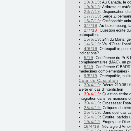
19/9/19
: Au Canada, le co
19/9/19
: Arthrose et osté
23/7/19
: Dispensation d’u
17/7/19
: Serge Zilberman
16/7/19
: Ostéopathie an
3/7/19
: Au Luxembourg, l
2/7/19
: Question écrite du
ostéopathes
15/6/19
: 24h du Mans, gé
14/6/19
: Val d’Oise: l’os
4/6/19
: Ostéopathie pour n
indications?
5/19
: Conférence du Pr B 
complémentaires (MAC), un pro
5/19
: Conférence C BARRY 
médecines complémentaires?
9/5/19
: Ostéopathie, nulli
Cour de Cassation
30/4/19
: Décret 219-381 f
alerte en cas d’interdiction
30/4/19
: Question écrite 
intégration dans les maisons d
30/4/19
: Grossesse: l’ost
25/4/19:
Coliques du bébé,
25/4/19
: Dans quel cas c
26/4/19
: Cystite, parfois
19/4/19
: Eragny-sur-Oise:
6/4/19
1
: Névralgie d’Arnol