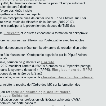
 juillet, le Danemark devient le 9ème pays d’Europe autorisant
ssion de santé distincte
l’ordre des kinés insiste
téopathes au chevet des agents
et un ostéopathe priés de quitter une MSP de Châtres sur Cher
ire civile, étude du Ministère de la Justice (2010-2017)
t-elle participer à la prévention des risques de TMS des
2 décrets
 de
et 2 arrêtés encadrant la formation en chiropraxie
orenas poursuit sa réflexion sur l’ostéopathie avec les écoles
tion du document présentant la démarche de création d’un ordre
e à la réunion sur l’Ostéopathie organisée par le Député Adrien
onale.
2
1 arrêté
male, parution de
décrets et
il 2017 modifiant l’arrêté du 6/2/09 à propos du « Répertoire partagé
Elargissement du RPPS
t dans le système de santé » (RPPS).
éponse du ministère de la Santé
chevalier dans l’ordre national
opathe, nommé au grade de
at rejette la requête de l’Ordre des MK sur la formation des
O
code de déontologie des infirmiers
du 1er
e avec Solidarité…
’obligation pour les professionnels libéraux adhérents d’AGA
noraires par carte bancaire.