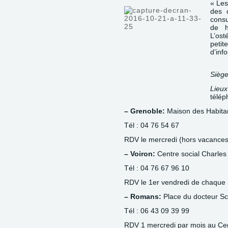
« Les
des 
consu
de h
L’ost
petit
d’info
Siège
Lieu
télép
– Grenoble:
Maison des Habita
Tél : 04 76 54 67
RDV le mercredi (hors vacances 
– Voiron:
Centre social Charles
Tél : 04 76 67 96 10
RDV le 1er vendredi de chaque 
– Romans:
Place du docteur S
Tél : 06 43 09 39 99
RDV 1 mercredi par mois au Centr