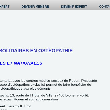
XPERT
DEVENIR MEMBRE
DEVENIR EXPERT
CONTA
SOLIDAIRES EN OSTÉOPATHIE
ES ET NATIONALES
tenariat avec les centres médico-sociaux de Rouen, l’Assostéo
sée d’ostéopathes exclusifs) permet de faire bénéficier de
ostéopathiques aux plus démunis.
social
: 13, route de l’ Hôtel de Ville, 27480 Lyons-la-Forêt.
es soins:
Rouen et son agglomération
dent:
Jérémy K. Frot