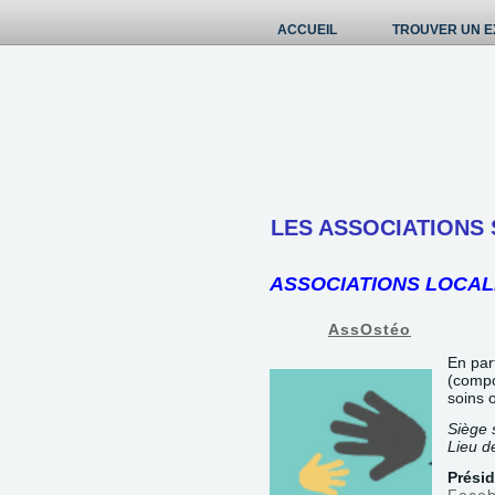
ACCUEIL
TROUVER UN E
LES ASSOCIATIONS 
ASSOCIATIONS LOCAL
AssOstéo
En par
(compo
soins 
Siège 
Lieu d
Prési