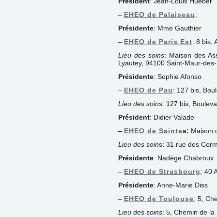
Président
: Jean-Louis Hueber
–
EHEO de Palaiseau
:
Présidente
: Mme Gauthier
–
EHEO de Paris Est
: 8 bis
Lieu des soins
: Maison des As
Lyautey, 94100 Saint-Maur-des
Présidente
: Sophie Afonso
–
EHEO de Pau
: 127 bis, Bou
Lieu des soins:
127 bis, Bouleva
Président
: Didier Valade
–
EHEO de Sainte
s:
Maison d
Lieu des soin
s: 31 rue des Corm
Présidente
: Nadège Chabroux
–
EHEO de Strasbourg
: 40 
Présidente
: Anne-Marie Diss
–
EHEO de Toulouse
: 5, Ch
Lieu des soins
: 5, Chemin de l