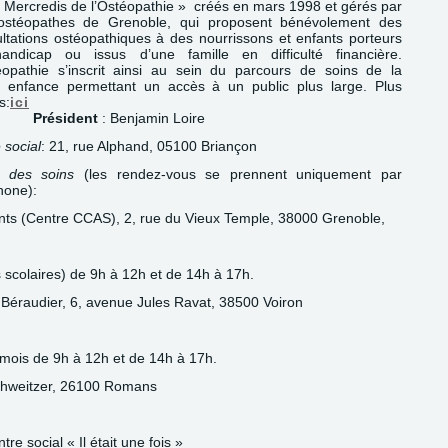
 Mercredis de l’Ostéopathie » créés en mars 1998 et gérés par
ostéopathes de Grenoble, qui proposent bénévolement des
ltations ostéopathiques à des nourrissons et enfants porteurs
andicap ou issus d’une famille en difficulté financière.
éopathie s’inscrit ainsi au sein du parcours de soins de la
e enfance permettant un accès à un public plus large. Plus
s:
ici
Président
: Benjamin Loire
 social
: 21, rue Alphand, 05100 Briançon
x des soins
(les rendez-vous se prennent uniquement par
hone):
nts (Centre CCAS), 2, rue du Vieux Temple, 38000 Grenoble,
scolaires) de 9h à 12h et de 14h à 17h.
 Béraudier, 6, avenue Jules Ravat, 38500 Voiron
mois de 9h à 12h et de 14h à 17h.
chweitzer, 26100 Romans
e social « Il était une fois »