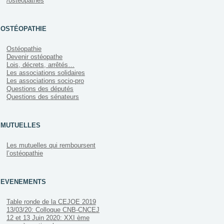
/ostéopathes
OSTÉOPATHIE
Ostéopathie
Devenir ostéopathe
Lois, décrets, arrêtés…
Les associations solidaires
Les associations socio-pro
Questions des députés
Questions des sénateurs
MUTUELLES
Les mutuelles qui remboursent
l’ostéopathie
EVENEMENTS
Table ronde de la CEJOE 2019
13/03/20: Colloque CNB-CNCEJ
12 et 13 Juin 2020: XXI ème