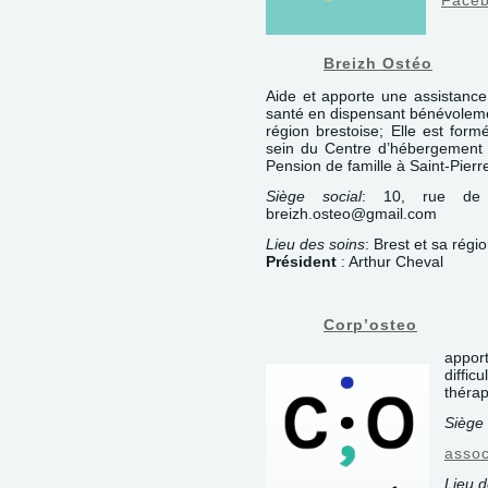
Face
Breizh Ostéo
Aide et apporte une assistan
santé en dispensant bénévoleme
région brestoise; Elle est for
sein du Centre d’hébergement e
Pension de famille à Saint-Pierre
Siège social
: 10, rue de 
breizh.osteo@gmail.com
Lieu des soins
: Brest et sa régi
Président
: Arthur Cheval
Corp’osteo
appor
diffi
thérap
Siège 
asso
Lieu d