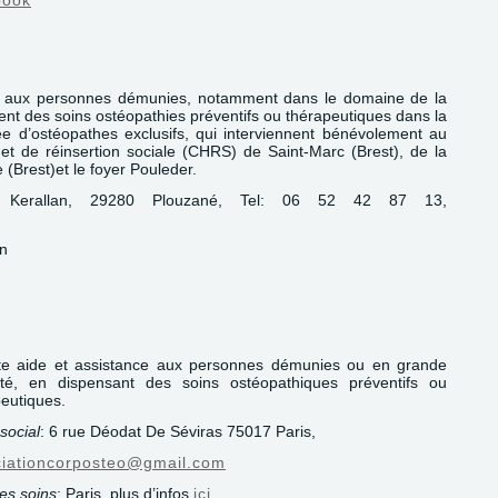
book
ce aux personnes démunies, notamment dans le domaine de la
nt des soins ostéopathies préventifs ou thérapeutiques dans la
mée d’ostéopathes exclusifs, qui interviennent bénévolement au
t de réinsertion sociale (CHRS) de Saint-Marc (Brest), de la
 (Brest)et le foyer Pouleder.
Kerallan, 29280 Plouzané, Tel: 06 52 42 87 13,
on
te aide et assistance aux personnes démunies ou en grande
culté, en dispensant des soins ostéopathiques préventifs ou
eutiques.
social
: 6 rue Déodat De Séviras 75017 Paris,
ciationcorposteo@gmail.com
es soins
: Paris, plus d’infos
ici