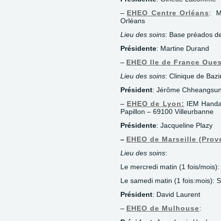
–
EHEO Centre Orléans
: M
Orléans
Lieu des soins
: Base préados de
Présidente
: Martine Durand
–
EHEO Ile de France Oues
Lieu des soins
: Clinique de Baz
Président
: Jérôme Chheangsu
–
EHEO de Lyon:
IEM Handas
Papillon – 69100 Villeurbanne
Présidente
: Jacqueline Plazy
–
EHEO de Marseille (Prov
Lieu des soins
:
Le mercredi matin (1 fois/mois)
Le samedi matin (1 fois:mois): 
Président
: David Laurent
–
EHEO de Mulhouse
: