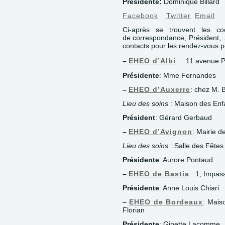
Présidente:
Dominique Billard
Facebook
Twitter
Email
Ci-après se trouvent les co
de correspondance, Président,…)
contacts pour les rendez-vous pe
–
EHEO d’Albi
: 11 avenue Pa
Présidente
: Mme Fernandes
–
EHEO d’Auxerre
: chez M. 
Lieu des soins
: Maison des Enf
Président
: Gérard Gerbaud
–
EHEO d’Avignon
: Mairie 
Lieu des soins
: Salle des Fêtes
Présidente
: Aurore Pontaud
–
EHEO de Bastia
: 1, Impas
Présidente
: Anne Louis Chiari
–
EHEO de Bordeaux
: Mais
Florian
Présidente
: Ginette Lacomme