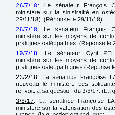
26/7/18:
Le sénateur François C
ministère sur la sinistralité en ost
29/11/18). (Réponse le 29/11/18)
26/7/18
:
Le sénateur François C
ministère sur les moyens de contr
pratiques ostéopathies. (Réponse le 
19/7/18
:
Le sénateur Cyril PEL
ministère sur les moyens de contr
pratiques ostéopathiques (Réponse l
23/2/18
: L
a sénatrice Françoise 
nouveau le ministère des solidarit
renvoie à sa question du 3/8/17. (La q
3/8
/17
:
La sénatrice Françoise L
ministère sur la valorisation des os
France. (la question est caduque)