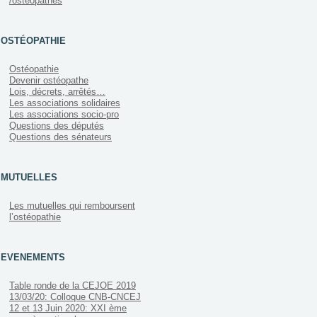
/ostéopathes
OSTÉOPATHIE
Ostéopathie
Devenir ostéopathe
Lois, décrets, arrêtés…
Les associations solidaires
Les associations socio-pro
Questions des députés
Questions des sénateurs
MUTUELLES
Les mutuelles qui remboursent
l’ostéopathie
EVENEMENTS
Table ronde de la CEJOE 2019
13/03/20: Colloque CNB-CNCEJ
12 et 13 Juin 2020: XXI ème